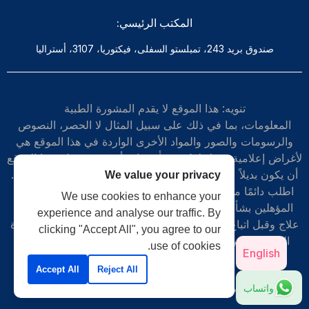
المكتب الرئيسي:
صندوق بريد 243، تمبلستو السفلى، فيكتوريا، 3107، أستراليا
تنويه: هذا الموقع لا يقدم المشورة الطبية
المعلومات، بما في ذلك على سبيل المثال لا الحصر، النصوص
والرسومات والصور والمواد الأخرى الواردة في هذا الموقع هي
لأغراض إعلامية فقط. لا يُقصد بأي مادة أو محتوى على هذا الموقع
أن يكون بديلاً عن المشورة الطبية المهنية أو التشخيص أو العلاج.
We value your privacy
اطلب دائمًا مشورة طبيبك أو غيره من مقدمي الرعاية الصحية
We use cookies to enhance your
المؤهلين بشأن أي أسئلة قد تكون لديك بخصوص حالة طبية أو
experience and analyse our traffic. By
علاج وقبل اتباع نظام رعاية صحية جديد، ولا تتجاهل أبدًا المشورة
clicking "Accept All", you agree to our
الطبية المهنية أو تتأخر في طلبها بسبب شيء قرأته على هذا
use of cookies.
English
الموقع -
www.myheco.com
Accept All
Reject All
واتساب
حقوق الطبع والنشر © 2024-25 | جميع الحقوق محفوظة